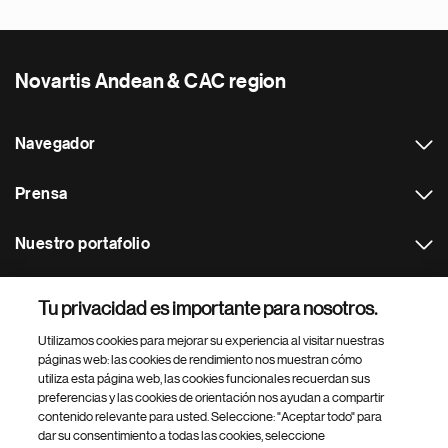
Novartis Andean & CAC region
Navegador
Prensa
Nuestro portafolio
Otras webs
Tu privacidad es importante para nosotros.
Utilizamos cookies para mejorar su experiencia al visitar nuestras
Footer Site Search
páginas web: las cookies de rendimiento nos muestran cómo
utiliza esta página web, las cookies funcionales recuerdan sus
preferencias y las cookies de orientación nos ayudan a compartir
contenido relevante para usted. Seleccione: "Aceptar todo" para
dar su consentimiento a todas las cookies, seleccione