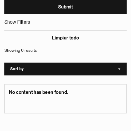
Show Filters
Limpiar todo
Showing 0 results
Sort by
Sort a
No content has been found.