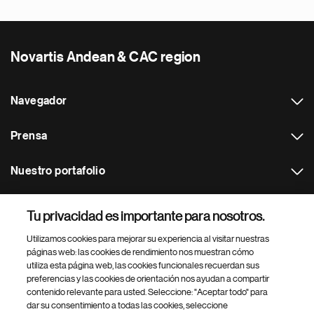
Novartis Andean & CAC region
Navegador
Prensa
Nuestro portafolio
Otras webs
Tu privacidad es importante para nosotros.
Utilizamos cookies para mejorar su experiencia al visitar nuestras
Footer Site Search
páginas web: las cookies de rendimiento nos muestran cómo
utiliza esta página web, las cookies funcionales recuerdan sus
preferencias y las cookies de orientación nos ayudan a compartir
contenido relevante para usted. Seleccione: "Aceptar todo" para
dar su consentimiento a todas las cookies, seleccione