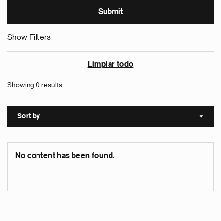
Show Filters
Limpiar todo
Showing 0 results
Sort by
Sort a
No content has been found.