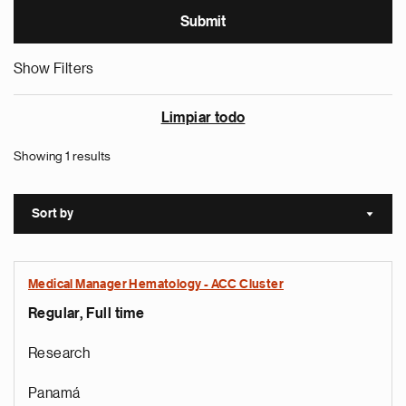
Show Filters
Limpiar todo
Showing 1 results
Sort by
Sort a
Medical Manager Hematology - ACC Cluster
Regular, Full time
Research
Panamá