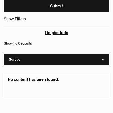
Show Filters
Limpiar todo
Showing 0 results
Sort by
Sort a
No content has been found.