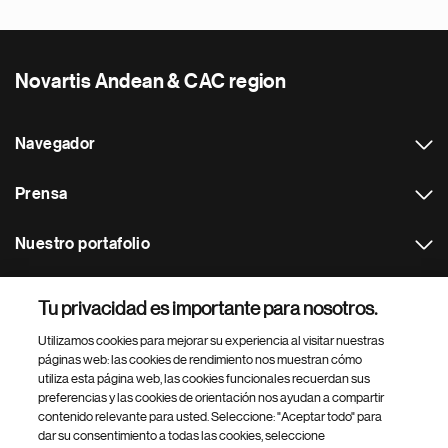
Novartis Andean & CAC region
Navegador
Prensa
Nuestro portafolio
Otras webs
Tu privacidad es importante para nosotros.
Utilizamos cookies para mejorar su experiencia al visitar nuestras
Footer Site Search
páginas web: las cookies de rendimiento nos muestran cómo
utiliza esta página web, las cookies funcionales recuerdan sus
preferencias y las cookies de orientación nos ayudan a compartir
contenido relevante para usted. Seleccione: "Aceptar todo" para
dar su consentimiento a todas las cookies, seleccione