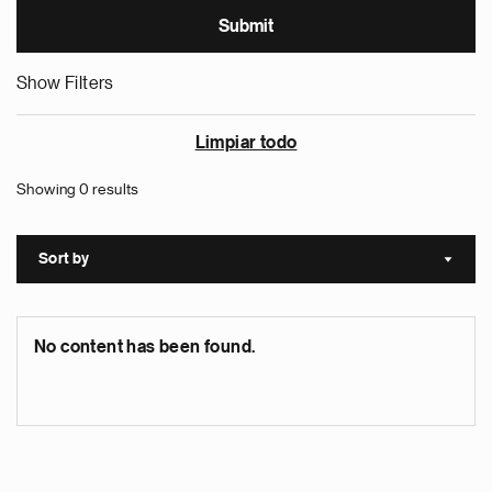
Show Filters
Limpiar todo
Showing 0 results
Sort by
Sort a
No content has been found.