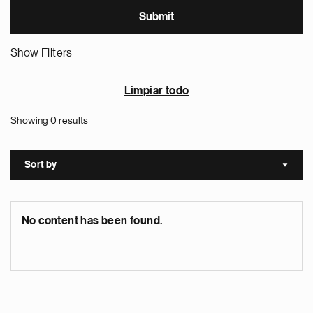
Show Filters
Limpiar todo
Showing 0 results
Sort by
Sort a
No content has been found.