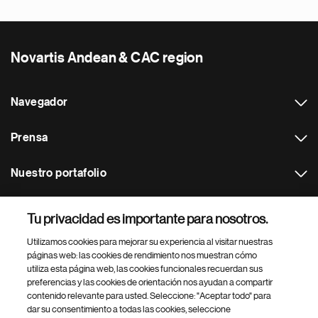
Novartis Andean & CAC region
Navegador
Prensa
Nuestro portafolio
Otras webs
Tu privacidad es importante para nosotros.
Utilizamos cookies para mejorar su experiencia al visitar nuestras
Footer Site Search
páginas web: las cookies de rendimiento nos muestran cómo
utiliza esta página web, las cookies funcionales recuerdan sus
preferencias y las cookies de orientación nos ayudan a compartir
contenido relevante para usted. Seleccione: "Aceptar todo" para
dar su consentimiento a todas las cookies, seleccione