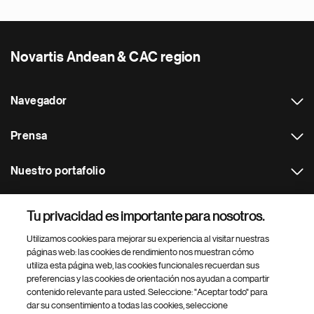
Novartis Andean & CAC region
Navegador
Prensa
Nuestro portafolio
Otras webs
Tu privacidad es importante para nosotros.
Utilizamos cookies para mejorar su experiencia al visitar nuestras
Footer Site Search
páginas web: las cookies de rendimiento nos muestran cómo
utiliza esta página web, las cookies funcionales recuerdan sus
preferencias y las cookies de orientación nos ayudan a compartir
contenido relevante para usted. Seleccione: "Aceptar todo" para
dar su consentimiento a todas las cookies, seleccione