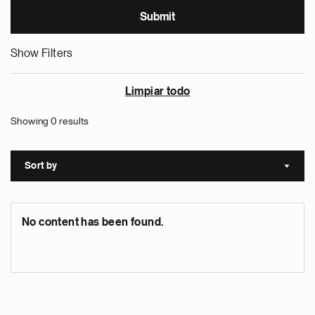
Show Filters
Limpiar todo
Showing 0 results
Sort by
Sort a
No content has been found.