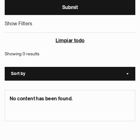
Show Filters
Limpiar todo
Showing 0 results
Sort by
Sort a
No content has been found.