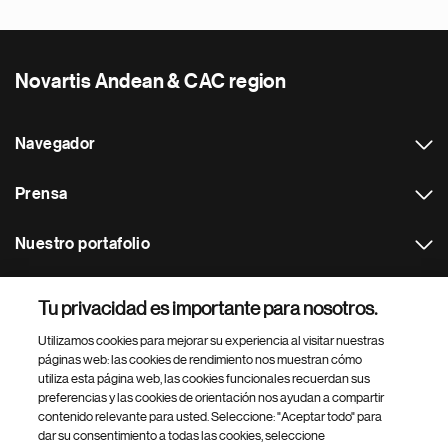
Novartis Andean & CAC region
Navegador
Prensa
Nuestro portafolio
Otras webs
Tu privacidad es importante para nosotros.
Utilizamos cookies para mejorar su experiencia al visitar nuestras
Footer Site Search
páginas web: las cookies de rendimiento nos muestran cómo
utiliza esta página web, las cookies funcionales recuerdan sus
preferencias y las cookies de orientación nos ayudan a compartir
contenido relevante para usted. Seleccione: "Aceptar todo" para
dar su consentimiento a todas las cookies, seleccione