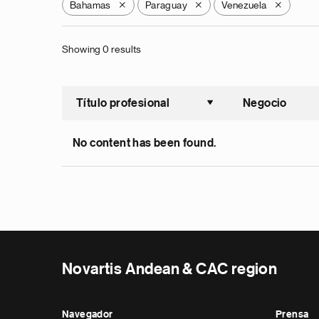
Bahamas
Paraguay
Venezuela
X
X
X
Showing 0 results
Título profesional
Negocio
Ordenar a
No content has been found.
Novartis Andean & CAC region
Navegador
Prensa