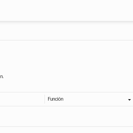
Pasar al contenido principal
n.
Función