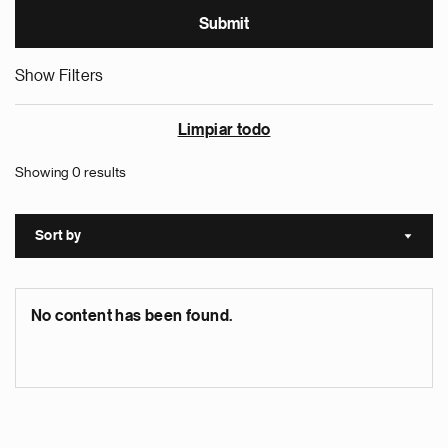
Show Filters
Limpiar todo
Showing 0 results
Sort by
Sort a
No content has been found.