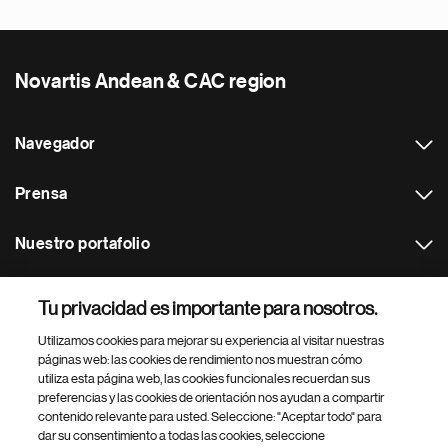
Novartis Andean & CAC region
Navegador
Prensa
Nuestro portafolio
Otras webs
Tu privacidad es importante para nosotros.
Utilizamos cookies para mejorar su experiencia al visitar nuestras
Footer Site Search
páginas web: las cookies de rendimiento nos muestran cómo
utiliza esta página web, las cookies funcionales recuerdan sus
preferencias y las cookies de orientación nos ayudan a compartir
contenido relevante para usted. Seleccione: "Aceptar todo" para
dar su consentimiento a todas las cookies, seleccione