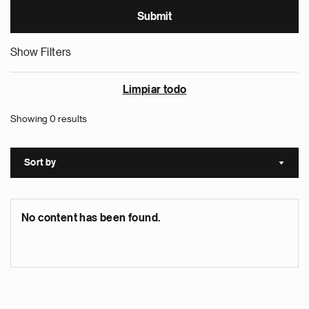
Show Filters
Limpiar todo
Showing 0 results
Sort by
Sort a
No content has been found.