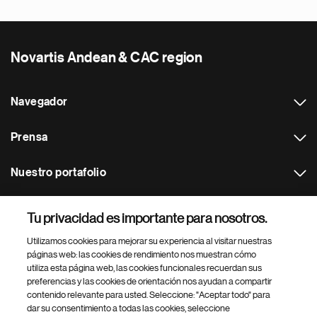
Novartis Andean & CAC region
Navegador
Prensa
Nuestro portafolio
Otras webs
Tu privacidad es importante para nosotros.
Utilizamos cookies para mejorar su experiencia al visitar nuestras
Footer Site Search
páginas web: las cookies de rendimiento nos muestran cómo
utiliza esta página web, las cookies funcionales recuerdan sus
preferencias y las cookies de orientación nos ayudan a compartir
contenido relevante para usted. Seleccione: "Aceptar todo" para
dar su consentimiento a todas las cookies, seleccione