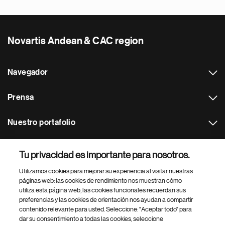
Novartis Andean & CAC region
Navegador
Prensa
Nuestro portafolio
Otras webs
Tu privacidad es importante para nosotros.
Utilizamos cookies para mejorar su experiencia al visitar nuestras
Footer Site Search
páginas web: las cookies de rendimiento nos muestran cómo
utiliza esta página web, las cookies funcionales recuerdan sus
preferencias y las cookies de orientación nos ayudan a compartir
contenido relevante para usted. Seleccione: "Aceptar todo" para
dar su consentimiento a todas las cookies, seleccione