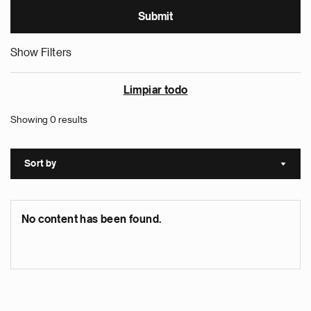
Show Filters
Limpiar todo
Showing 0 results
Sort by
Sort a
No content has been found.