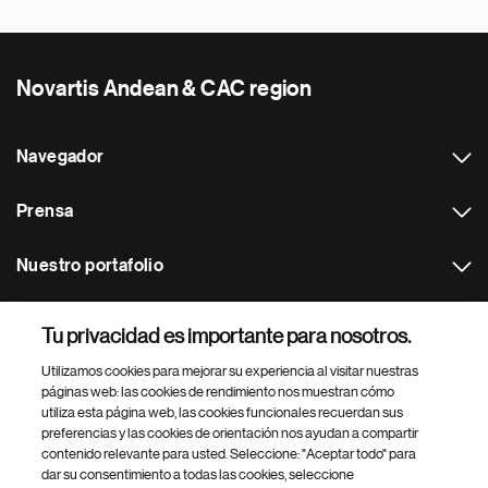
Novartis Andean & CAC region
Navegador
Prensa
Nuestro portafolio
Otras webs
Tu privacidad es importante para nosotros.
Utilizamos cookies para mejorar su experiencia al visitar nuestras
Footer Site Search
páginas web: las cookies de rendimiento nos muestran cómo
utiliza esta página web, las cookies funcionales recuerdan sus
preferencias y las cookies de orientación nos ayudan a compartir
contenido relevante para usted. Seleccione: "Aceptar todo" para
dar su consentimiento a todas las cookies, seleccione