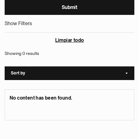
Show Filters
Limpiar todo
Showing 0 results
Sort by
Sort a
No content has been found.