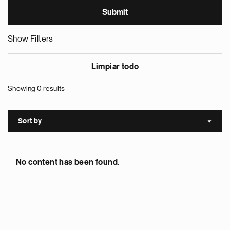
Show Filters
Limpiar todo
Showing 0 results
Sort by
Sort a
No content has been found.