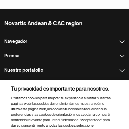
Novartis Andean & CAC region
Navegador
Prensa
Nuestro portafolio
Otras webs
Tu privacidad es importante para nosotros.
Utilizamos cookies para mejorar su experiencia al visitar nuestras
Footer Site Search
páginas web: las cookies de rendimiento nos muestran cómo
utiliza esta página web, las cookies funcionales recuerdan sus
preferencias y las cookies de orientación nos ayudan a compartir
contenido relevante para usted. Seleccione: "Aceptar todo" para
dar su consentimiento a todas las cookies, seleccione