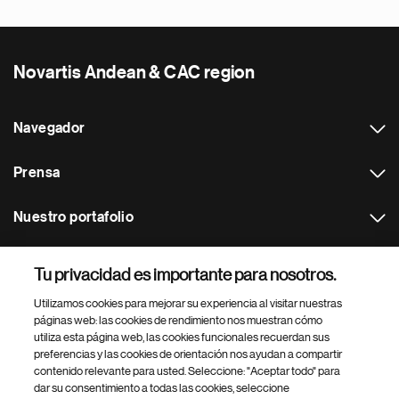
Novartis Andean & CAC region
Navegador
Prensa
Nuestro portafolio
Otras webs
Tu privacidad es importante para nosotros.
Utilizamos cookies para mejorar su experiencia al visitar nuestras
Footer Site Search
páginas web: las cookies de rendimiento nos muestran cómo
utiliza esta página web, las cookies funcionales recuerdan sus
preferencias y las cookies de orientación nos ayudan a compartir
contenido relevante para usted. Seleccione: "Aceptar todo" para
dar su consentimiento a todas las cookies, seleccione