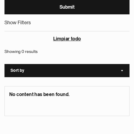
Show Filters
Limpiar todo
Showing 0 results
Sort by
Sort a
No content has been found.