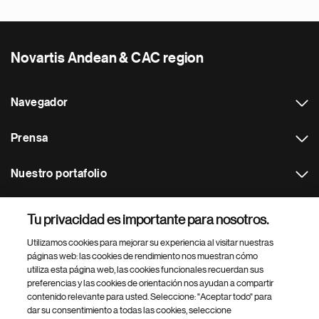
Novartis Andean & CAC region
Navegador
Prensa
Nuestro portafolio
Otras webs
Tu privacidad es importante para nosotros.
Utilizamos cookies para mejorar su experiencia al visitar nuestras
Footer Site Search
páginas web: las cookies de rendimiento nos muestran cómo
utiliza esta página web, las cookies funcionales recuerdan sus
preferencias y las cookies de orientación nos ayudan a compartir
contenido relevante para usted. Seleccione: "Aceptar todo" para
dar su consentimiento a todas las cookies, seleccione