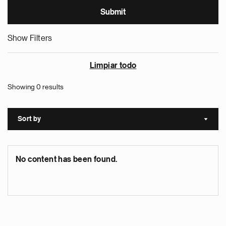
Show Filters
Limpiar todo
Showing 0 results
Sort by
Sort a
No content has been found.