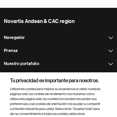
Novartis Andean & CAC region
Navegador
Prensa
Nuestro portafolio
Otras webs
Tu privacidad es importante para nosotros.
Utilizamos cookies para mejorar su experiencia al visitar nuestras
Footer Site Search
páginas web: las cookies de rendimiento nos muestran cómo
utiliza esta página web, las cookies funcionales recuerdan sus
preferencias y las cookies de orientación nos ayudan a compartir
contenido relevante para usted. Seleccione: "Aceptar todo" para
dar su consentimiento a todas las cookies, seleccione