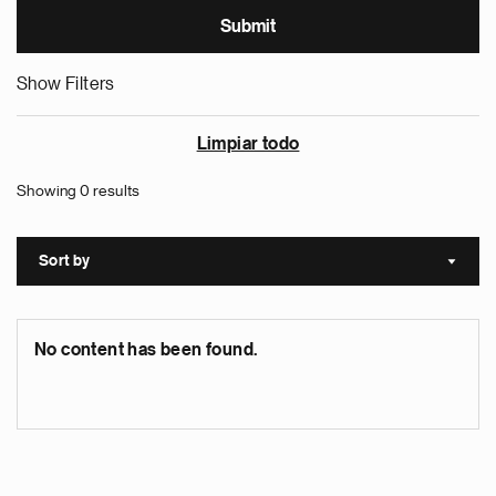
Show Filters
Limpiar todo
Showing 0 results
Sort by
Sort a
No content has been found.