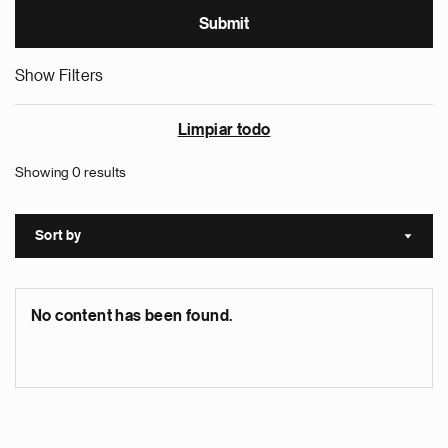
Show Filters
Limpiar todo
Showing 0 results
Sort by
Sort a
No content has been found.