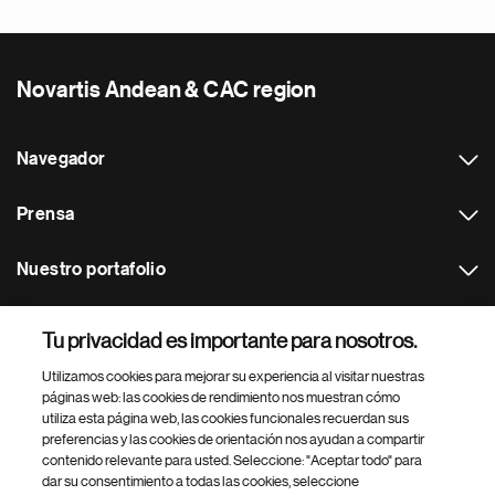
Novartis Andean & CAC region
Navegador
Prensa
Nuestro portafolio
Otras webs
Tu privacidad es importante para nosotros.
Utilizamos cookies para mejorar su experiencia al visitar nuestras
Footer Site Search
páginas web: las cookies de rendimiento nos muestran cómo
utiliza esta página web, las cookies funcionales recuerdan sus
preferencias y las cookies de orientación nos ayudan a compartir
contenido relevante para usted. Seleccione: "Aceptar todo" para
dar su consentimiento a todas las cookies, seleccione