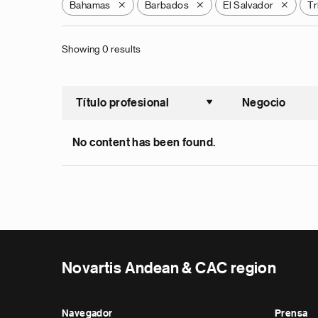
Bahamas
Barbados
El Salvador
Tr
X
X
X
Showing 0 results
Título profesional
Negocio
Ordenar a
No content has been found.
Novartis Andean & CAC region
Navegador
Prensa