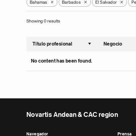
Bahamas
Barbados
El Salvador
Pe
X
X
X
Showing 0 results
Título profesional
Negocio
Ordenar a
No content has been found.
Novartis Andean & CAC region
Navegador
Prensa