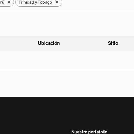
rú
Trinidad y Tobago
X
X
Ubicación
Sitio
scendente
Nuestro portafolio