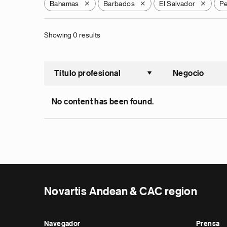
Bahamas
Barbados
El Salvador
Pe
X
X
X
Showing 0 results
Título profesional
Negocio
Ordenar a
No content has been found.
Novartis Andean & CAC region
Navegador
Prensa