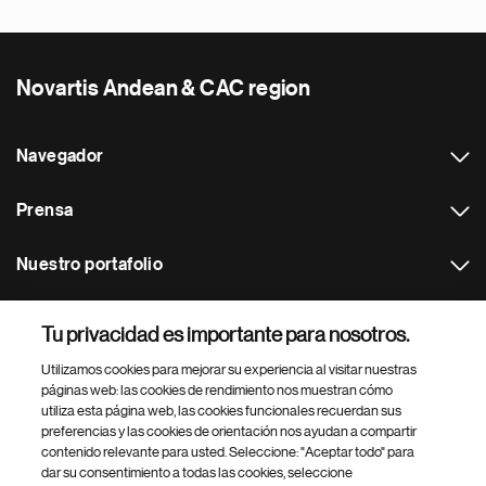
Novartis Andean & CAC region
Navegador
Prensa
Nuestro portafolio
Otras webs
Tu privacidad es importante para nosotros.
Utilizamos cookies para mejorar su experiencia al visitar nuestras
Footer Site Search
páginas web: las cookies de rendimiento nos muestran cómo
utiliza esta página web, las cookies funcionales recuerdan sus
preferencias y las cookies de orientación nos ayudan a compartir
contenido relevante para usted. Seleccione: "Aceptar todo" para
dar su consentimiento a todas las cookies, seleccione