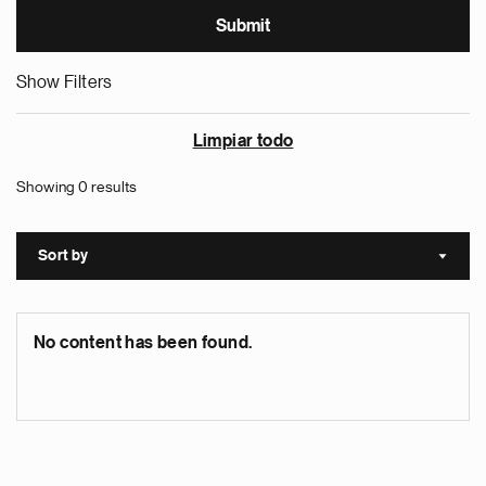
Show Filters
Limpiar todo
Showing 0 results
Sort by
Sort a
No content has been found.