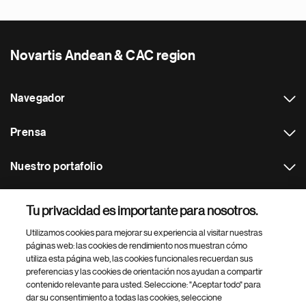
Novartis Andean & CAC region
Navegador
Prensa
Nuestro portafolio
Otras webs
Tu privacidad es importante para nosotros.
Utilizamos cookies para mejorar su experiencia al visitar nuestras
Footer Site Search
páginas web: las cookies de rendimiento nos muestran cómo
utiliza esta página web, las cookies funcionales recuerdan sus
preferencias y las cookies de orientación nos ayudan a compartir
contenido relevante para usted. Seleccione: "Aceptar todo" para
dar su consentimiento a todas las cookies, seleccione