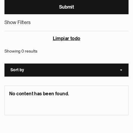
Show Filters
Limpiar todo
Showing 0 results
Sort by
Sort a
No content has been found.