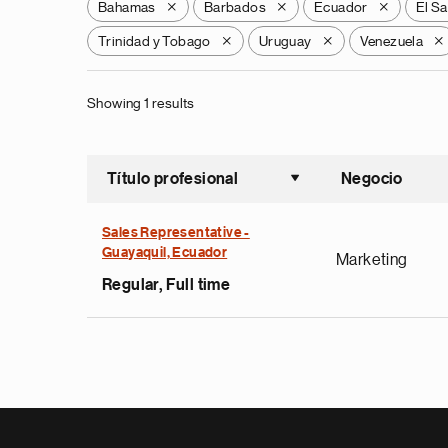
Bahamas
Barbados
Ecuador
El S
X
X
X
Trinidad y Tobago
Uruguay
Venezuela
X
X
X
Showing 1 results
Título profesional
Negocio
Ordenar a
Sales Representative -
Guayaquil, Ecuador
Marketing
Regular, Full time