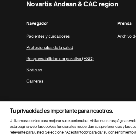
Novartis Andean & CAC region
Navegador
Prensa
Pacientes y cuidadores
Archivo d
Profesionales de la salud
Responsabilidad corporativa (ESG)
Noticias
Carreras
Tu privacidad es importante para nosotros.
Utilizamos cookies para mejorar su experiencia al visitar nuestras páginas we
esta página web, las cookies funcionales recuerdan sus preferencias y las co
relevante para usted. Seleccione: "Aceptar todo" para dar su consentimiento a
Parte
© 2026 Novartis AG