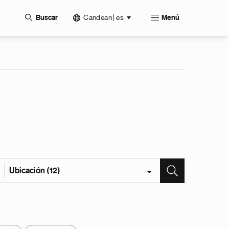
Candean | es
Buscar
Menú
Ubicación (12)