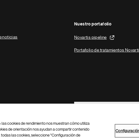
Nuestro portafolio
e noticias
Novartis pipeline
Portafolio de tratamientos Novart
Footer Site Search
b: las cookies de rendimiento nos muestran cómo utiliza
okies de orientación nos ayudan a compartir contenido
Configuració
 todas las cookies, seleccione "Configuración de