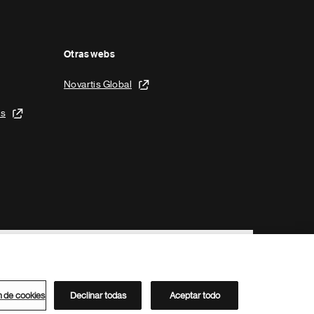
Otras webs
Novartis Global
is
n de cookies
Declinar todas
Aceptar todo
Directorio de Novartis