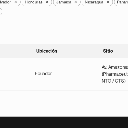
alvador
Honduras
Jamaica
Nicaragua
Pana
X
X
X
X
Ubicación
Sitio
scendente
Av. Amazona
Ecuador
(Pharmaceuti
NTO / CTS)