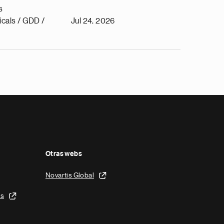
s
cals / GDD /
Jul 24, 2026
Otras webs
Novartis Global
is