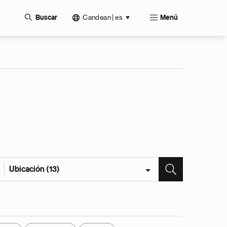
Candean | es
Buscar
Menú
Ubicación (13)