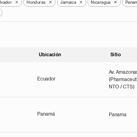
alvador
Honduras
Jamaica
Nicaragua
Pana
X
X
X
X
Ubicación
Sitio
scendente
Av. Amazona
Ecuador
(Pharmaceuti
NTO / CTS)
Panamá
Panama