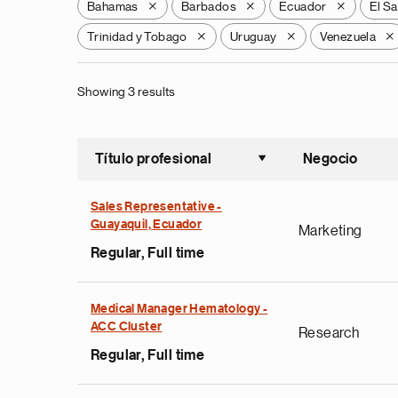
Bahamas
Barbados
Ecuador
El S
X
X
X
Trinidad y Tobago
Uruguay
Venezuela
X
X
X
Showing 3 results
Título profesional
Negocio
Ordenar a
Sales Representative -
Guayaquil, Ecuador
Marketing
Regular, Full time
Medical Manager Hematology -
ACC Cluster
Research
Regular, Full time