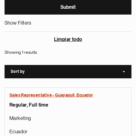
Show Filters
Limpiar todo
Showing 1 results
Sort by
Sort a
Sales Representative - Guayaquil, Ecuador
Regular, Full time
Marketing
Ecuador