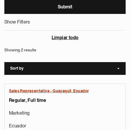
Show Filters
Limpiar todo
Showing 2 results
Sort by
Sort a
Sales Representative - Guayaquil, Ecuador
Regular, Full time
Marketing
Ecuador