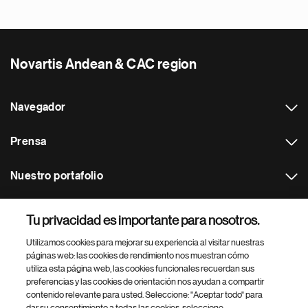
Novartis Andean & CAC region
Navegador
Prensa
Nuestro portafolio
Otras webs
Tu privacidad es importante para nosotros.
Utilizamos cookies para mejorar su experiencia al visitar nuestras
Footer Site Search
páginas web: las cookies de rendimiento nos muestran cómo
utiliza esta página web, las cookies funcionales recuerdan sus
preferencias y las cookies de orientación nos ayudan a compartir
contenido relevante para usted. Seleccione: "Aceptar todo" para
dar su consentimiento a todas las cookies, seleccione