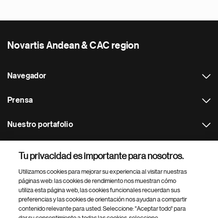
Novartis Andean & CAC region
Navegador
Prensa
Nuestro portafolio
Otras webs
Tu privacidad es importante para nosotros.
Utilizamos cookies para mejorar su experiencia al visitar nuestras
Footer Site Search
páginas web: las cookies de rendimiento nos muestran cómo
utiliza esta página web, las cookies funcionales recuerdan sus
preferencias y las cookies de orientación nos ayudan a compartir
contenido relevante para usted. Seleccione: "Aceptar todo" para
dar su consentimiento a todas las cookies, seleccione