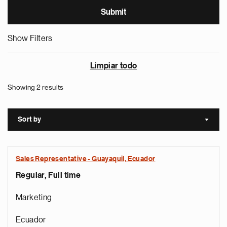
Show Filters
Limpiar todo
Showing 2 results
Sort by
Sort a
Sales Representative - Guayaquil, Ecuador
Regular, Full time
Marketing
Ecuador