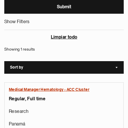
Show Filters
Limpiar todo
Showing 1 results
Sort by
Sort a
Medical Manager Hematology - ACC Cluster
Regular, Full time
Research
Panamá