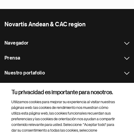
Novartis Andean & CAC region
Navegador
Prensa
Nuestro portafolio
Otras webs
Tu privacidad es importante para nosotros.
Utilizamos cookies para mejorar su experiencia al visitar nuestras
Footer Site Search
páginas web: las cookies de rendimiento nos muestran cómo
utiliza esta página web, las cookies funcionales recuerdan sus
preferencias y las cookies de orientación nos ayudan a compartir
contenido relevante para usted. Seleccione: "Aceptar todo" para
dar su consentimiento a todas las cookies, seleccione