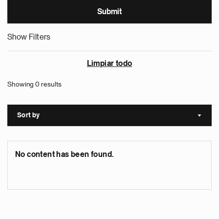
Show Filters
Limpiar todo
Showing 0 results
Sort by
Sort a
No content has been found.