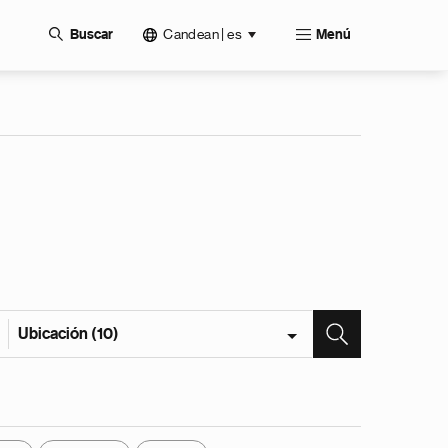
Candean | es
Buscar
Menú
Ubicación (10)