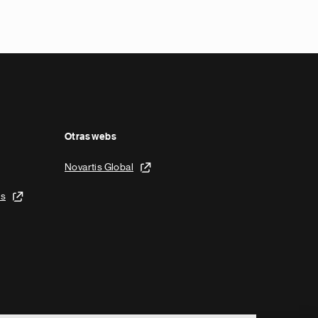
Otras webs
Novartis Global
is