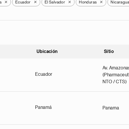
a
Ecuador
El Salvador
Honduras
Nicaragu
X
X
X
X
Ubicación
Sitio
scendente
Av. Amazona
Ecuador
(Pharmaceuti
NTO / CTS)
Panamá
Panama