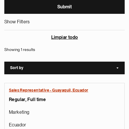
Show Filters
Limpiar todo
Showing 1 results
Sort by
Sort a
Sales Representative - Guayaquil, Ecuador
Regular, Full time
Marketing
Ecuador