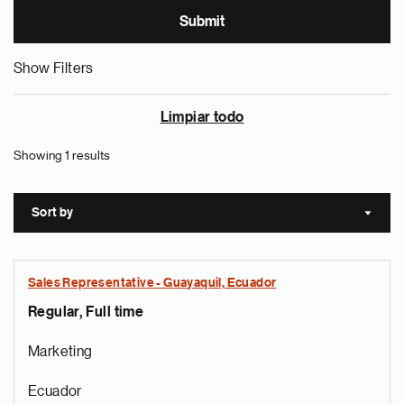
Show Filters
Limpiar todo
Showing 1 results
Sort by
Sort a
Sales Representative - Guayaquil, Ecuador
Regular, Full time
Marketing
Ecuador