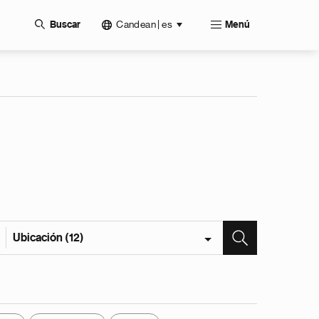
Candean | es
Buscar
Menú
Ubicación (12)