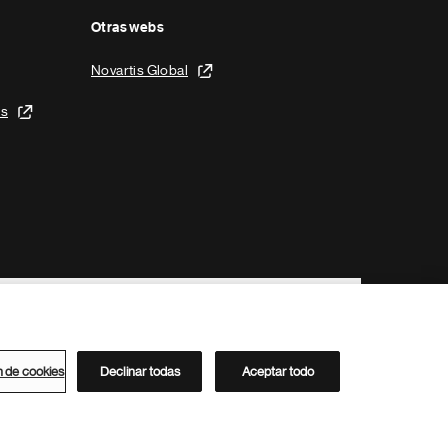
Otras webs
Novartis Global
is
n de cookies
Declinar todas
Aceptar todo
Directorio de Novartis
Este sitio está dirigido al público del clúster ACC