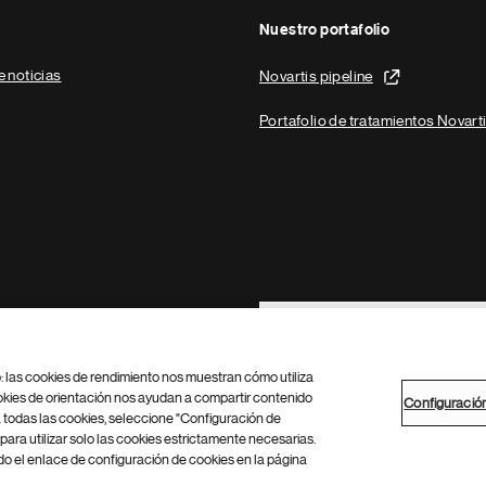
Nuestro portafolio
e noticias
Novartis pipeline
Portafolio de tratamientos Novart
Footer Site Search
b: las cookies de rendimiento nos muestran cómo utiliza
okies de orientación nos ayudan a compartir contenido
Configuració
 todas las cookies, seleccione "Configuración de
para utilizar solo las cookies estrictamente necesarias.
Configuración de cookies
Mapa del sitio
 el enlace de configuración de cookies en la página