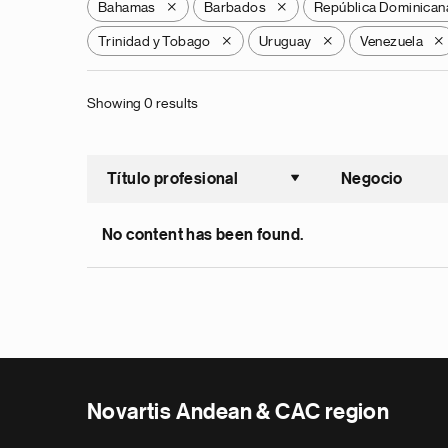
Bahamas
Barbados
República Dominican
X
X
Trinidad y Tobago
Uruguay
Venezuela
X
X
X
Showing 0 results
Título profesional
Negocio
Ordenar a
No content has been found.
Novartis Andean & CAC region