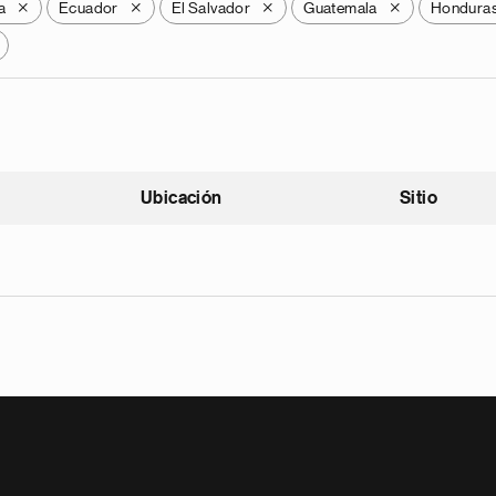
a
Ecuador
El Salvador
Guatemala
Hondura
X
X
X
X
Ubicación
Sitio
scendente