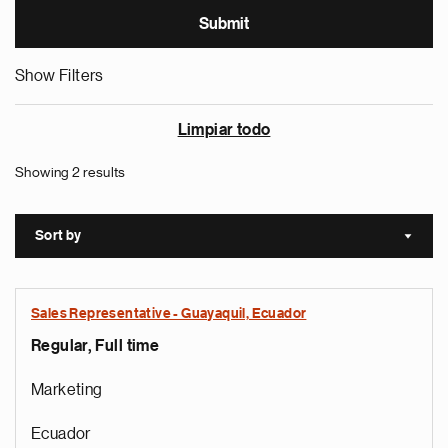
Show Filters
Limpiar todo
Showing 2 results
Sort by
Sort a
Sales Representative - Guayaquil, Ecuador
Regular, Full time
Marketing
Ecuador