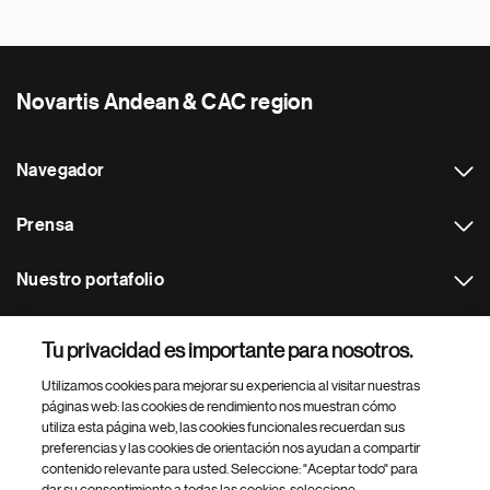
Novartis Andean & CAC region
Navegador
Prensa
Nuestro portafolio
Otras webs
Tu privacidad es importante para nosotros.
Utilizamos cookies para mejorar su experiencia al visitar nuestras
Footer Site Search
páginas web: las cookies de rendimiento nos muestran cómo
utiliza esta página web, las cookies funcionales recuerdan sus
preferencias y las cookies de orientación nos ayudan a compartir
contenido relevante para usted. Seleccione: "Aceptar todo" para
dar su consentimiento a todas las cookies, seleccione