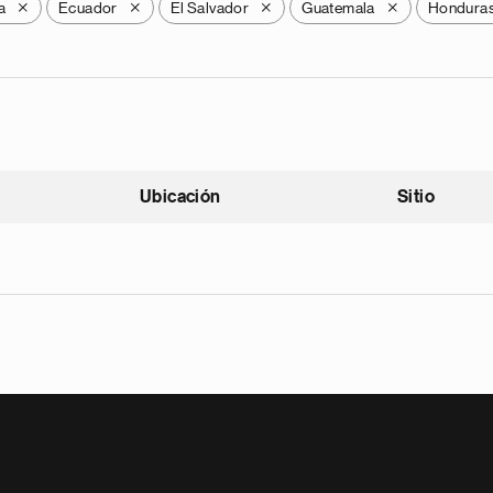
a
Ecuador
El Salvador
Guatemala
Hondura
X
X
X
X
Ubicación
Sitio
scendente