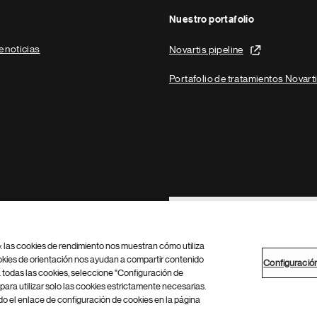
Nuestro portafolio
e noticias
Novartis pipeline
Portafolio de tratamientos Novart
Footer Site Search
b: las cookies de rendimiento nos muestran cómo utiliza
okies de orientación nos ayudan a compartir contenido
Configuració
 todas las cookies, seleccione "Configuración de
para utilizar solo las cookies estrictamente necesarias.
Configuración de cookies
Mapa del sitio
 el enlace de configuración de cookies en la página