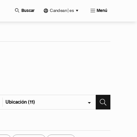
Candean | es
Buscar
Menú
Ubicación (11)