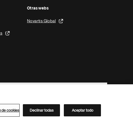
Otras webs
Novartis Global
is
n de cookies
Declinar todas
Aceptar todo
Directorio de Novartis
Este sitio está dirigido al público del clúster ACC