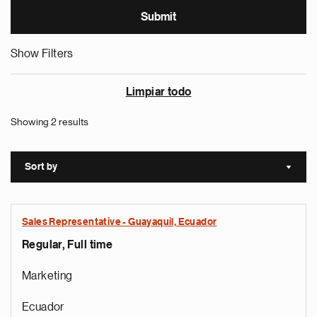
Show Filters
Limpiar todo
Showing 2 results
Sort by
Sort a
Sales Representative - Guayaquil, Ecuador
Regular, Full time
Marketing
Ecuador