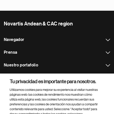
Novartis Andean & CAC region
Navegador
Prensa
Nuestro portafolio
Otras webs
Tu privacidad es importante para nosotros.
Utilizamos cookies para mejorar su experiencia al visitar nuestras
Footer Site Search
páginas web: las cookies de rendimiento nos muestran cómo
utiliza esta página web, las cookies funcionales recuerdan sus
preferencias y las cookies de orientación nos ayudan a compartir
contenido relevante para usted. Seleccione: "Aceptar todo" para
dar su consentimiento a todas las cookies, seleccione