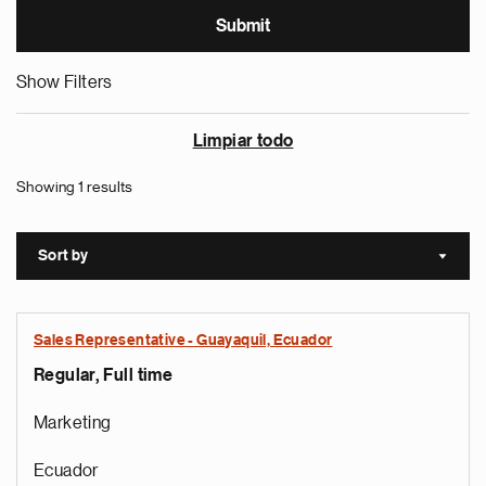
Show Filters
Limpiar todo
Showing 1 results
Sort by
Sort a
Sales Representative - Guayaquil, Ecuador
Regular, Full time
Marketing
Ecuador