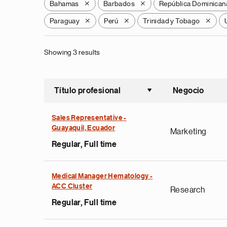
Bahamas
Barbados
República Dominican
X
X
Paraguay
Perú
Trinidad y Tobago
X
X
X
Showing 3 results
Título profesional
Negocio
Ordenar a
Sales Representative -
Guayaquil, Ecuador
Marketing
Regular, Full time
Medical Manager Hematology -
ACC Cluster
Research
Regular, Full time