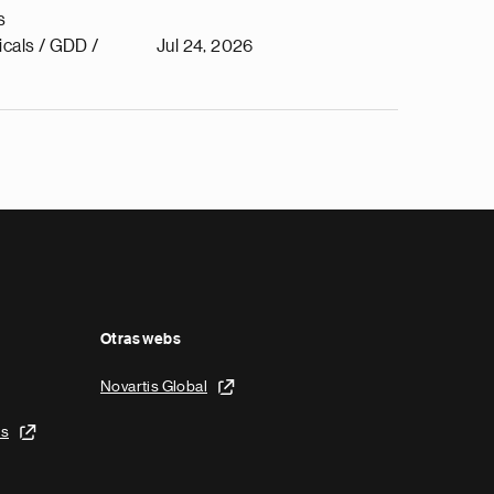
s
cals / GDD /
Jul 24, 2026
Otras webs
Novartis Global
is