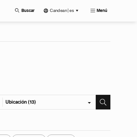
Candean | es
Buscar
Menú
Ubicación (13)