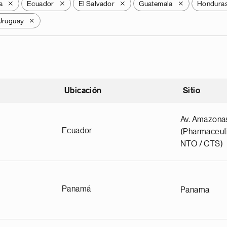
a
Ecuador
El Salvador
Guatemala
Hondura
X
X
X
X
Uruguay
X
Ubicación
Sitio
scendente
Av. Amazona
Ecuador
(Pharmaceuti
NTO / CTS)
Panamá
Panama