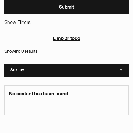
Show Filters
Limpiar todo
Showing 0 results
Sort by
Sort a
No content has been found.