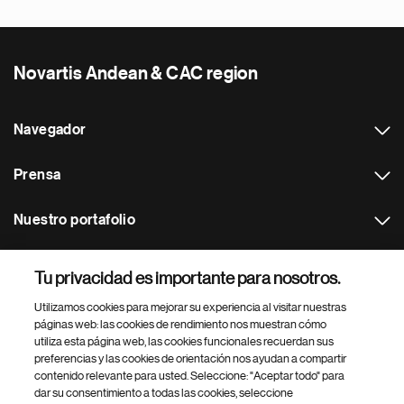
Novartis Andean & CAC region
Navegador
Prensa
Nuestro portafolio
Otras webs
Tu privacidad es importante para nosotros.
Utilizamos cookies para mejorar su experiencia al visitar nuestras
Footer Site Search
páginas web: las cookies de rendimiento nos muestran cómo
utiliza esta página web, las cookies funcionales recuerdan sus
preferencias y las cookies de orientación nos ayudan a compartir
contenido relevante para usted. Seleccione: "Aceptar todo" para
dar su consentimiento a todas las cookies, seleccione