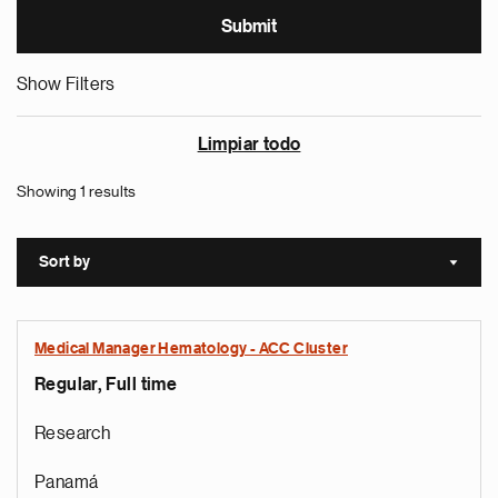
Show Filters
Limpiar todo
Showing 1 results
Sort by
Sort a
Medical Manager Hematology - ACC Cluster
Regular, Full time
Research
Panamá