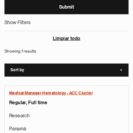
Show Filters
Limpiar todo
Showing 1 results
Sort by
Sort a
Medical Manager Hematology - ACC Cluster
Regular, Full time
Research
Panamá