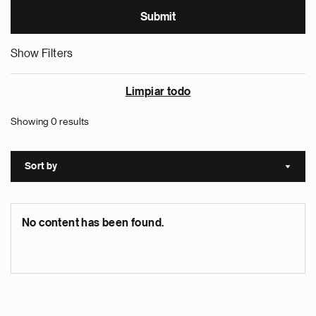
Show Filters
Limpiar todo
Showing 0 results
Sort by
Sort a
No content has been found.