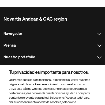
Novartis Andean & CAC region
Navegador
Prensa
Nuestro portafolio
Otras webs
Tu privacidad es importante para nosotros.
Utilizamos cookies para mejorar su experiencia al visitar nuestras
Footer Site Search
páginas web: las cookies de rendimiento nos muestran cómo
utiliza esta página web, las cookies funcionales recuerdan sus
preferencias y las cookies de orientación nos ayudan a compartir
contenido relevante para usted. Seleccione: "Aceptar todo" para
dar su consentimiento a todas las cookies, seleccione