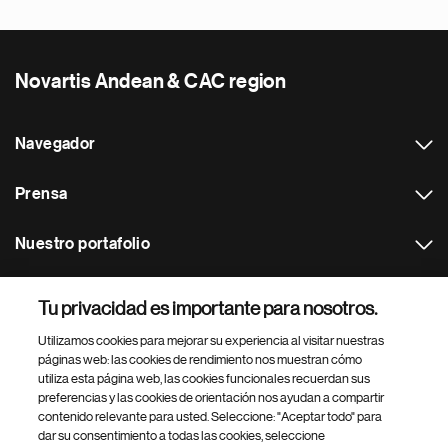
Novartis Andean & CAC region
Navegador
Prensa
Nuestro portafolio
Otras webs
Tu privacidad es importante para nosotros.
Utilizamos cookies para mejorar su experiencia al visitar nuestras
Footer Site Search
páginas web: las cookies de rendimiento nos muestran cómo
utiliza esta página web, las cookies funcionales recuerdan sus
preferencias y las cookies de orientación nos ayudan a compartir
contenido relevante para usted. Seleccione: "Aceptar todo" para
dar su consentimiento a todas las cookies, seleccione