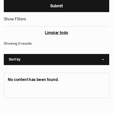
Show Filters
Limpiar todo
Showing 0 results
Sort by
Sort a
No content has been found.