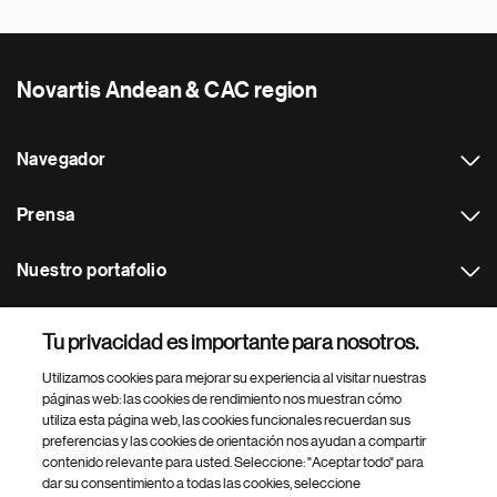
Novartis Andean & CAC region
Navegador
Prensa
Nuestro portafolio
Otras webs
Tu privacidad es importante para nosotros.
Utilizamos cookies para mejorar su experiencia al visitar nuestras
Footer Site Search
páginas web: las cookies de rendimiento nos muestran cómo
utiliza esta página web, las cookies funcionales recuerdan sus
preferencias y las cookies de orientación nos ayudan a compartir
contenido relevante para usted. Seleccione: "Aceptar todo" para
dar su consentimiento a todas las cookies, seleccione