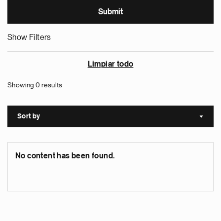
Show Filters
Limpiar todo
Showing 0 results
Sort by
Sort a
No content has been found.