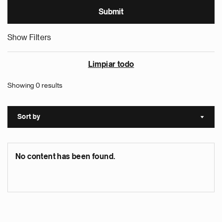
Show Filters
Limpiar todo
Showing 0 results
Sort by
Sort a
No content has been found.