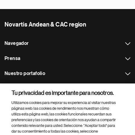
Novartis Andean & CAC region
Navegador
Prensa
Nuestro portafolio
Otras webs
Tu privacidad es importante para nosotros.
Utilizamos cookies para mejorar su experiencia al visitar nuestras
Footer Site Search
páginas web: las cookies de rendimiento nos muestran cómo
utiliza esta página web, las cookies funcionales recuerdan sus
preferencias y las cookies de orientación nos ayudan a compartir
contenido relevante para usted. Seleccione: "Aceptar todo" para
dar su consentimiento a todas las cookies, seleccione