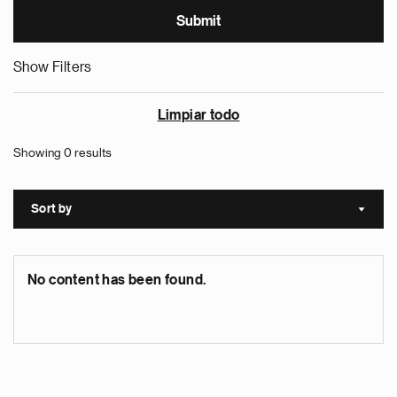
Show Filters
Limpiar todo
Showing 0 results
Sort by
Sort a
No content has been found.