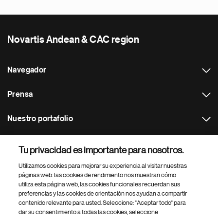
Novartis Andean & CAC region
Navegador
Prensa
Nuestro portafolio
Otras webs
Tu privacidad es importante para nosotros.
Utilizamos cookies para mejorar su experiencia al visitar nuestras
Footer Site Search
páginas web: las cookies de rendimiento nos muestran cómo
utiliza esta página web, las cookies funcionales recuerdan sus
preferencias y las cookies de orientación nos ayudan a compartir
contenido relevante para usted. Seleccione: "Aceptar todo" para
dar su consentimiento a todas las cookies, seleccione