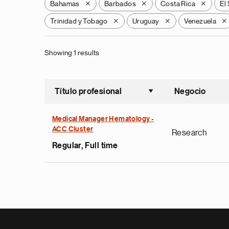
Bahamas
Barbados
Costa Rica
El
X
X
X
Trinidad y Tobago
Uruguay
Venezuela
X
X
X
Showing 1 results
Título profesional
Negocio
Ordenar a
Medical Manager Hematology -
ACC Cluster
Research
Regular, Full time