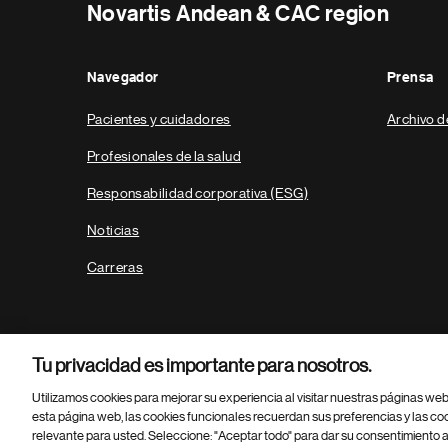
Novartis Andean & CAC region
Navegador
Prensa
Pacientes y cuidadores
Archivo d
Profesionales de la salud
Responsabilidad corporativa (ESG)
Noticias
Carreras
Tu privacidad es importante para nosotros.
Utilizamos cookies para mejorar su experiencia al visitar nuestras páginas we
esta página web, las cookies funcionales recuerdan sus preferencias y las co
relevante para usted. Seleccione: "Aceptar todo" para dar su consentimiento a
Parte
© 2026 Novartis AG