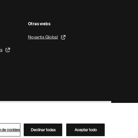
Otras webs
Novartis Global
is
n de cookies
Declinar todas
Aceptar todo
Directorio de Novartis