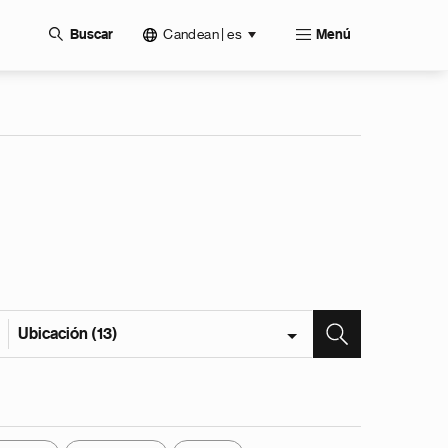
Candean | es
Buscar
Menú
Ubicación (13)