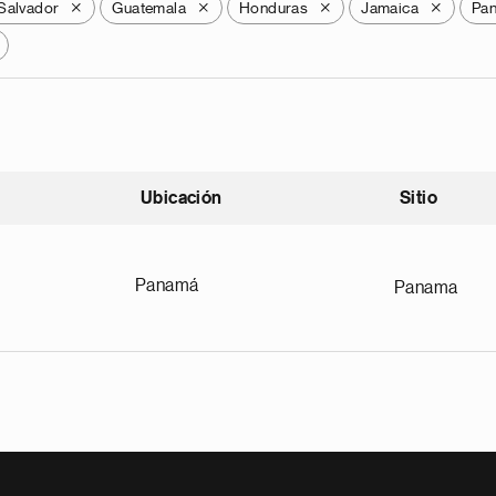
 Salvador
Guatemala
Honduras
Jamaica
Pa
X
X
X
X
Ubicación
Sitio
scendente
Panamá
Panama