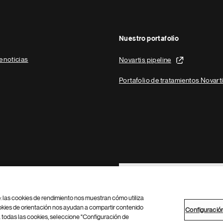
Nuestro portafolio
e noticias
Novartis pipeline
Portafolio de tratamientos Novart
Footer Site Search
b: las cookies de rendimiento nos muestran cómo utiliza
okies de orientación nos ayudan a compartir contenido
Configuració
 todas las cookies, seleccione "Configuración de