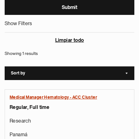
Show Filters
Limpiar todo
Showing 1 results
Sort by
Sort a
Medical Manager Hematology - ACC Cluster
Regular, Full time
Research
Panamá