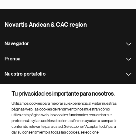
Novartis Andean & CAC region
Navegador
Prensa
Nuestro portafolio
Otras webs
Tu privacidad es importante para nosotros.
Utilizamos cookies para mejorar su experiencia al visitar nuestras
Footer Site Search
páginas web: las cookies de rendimiento nos muestran cómo
utiliza esta página web, las cookies funcionales recuerdan sus
preferencias y las cookies de orientación nos ayudan a compartir
contenido relevante para usted. Seleccione: "Aceptar todo" para
dar su consentimiento a todas las cookies, seleccione