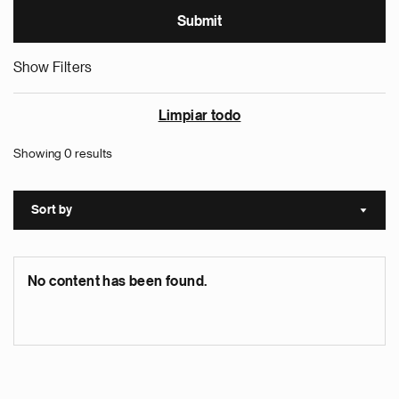
Show Filters
Limpiar todo
Showing 0 results
Sort by
Sort a
No content has been found.